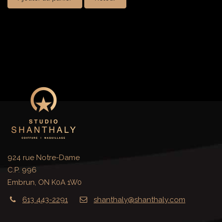
924 rue Notre-Dame
C.P. 996
Embrun, ON K0A 1W0
613 443-2291
shanthaly@shanthaly.com