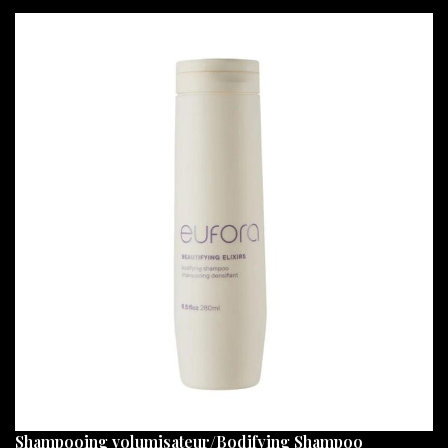
Shampooing volumisateur/Bodifying Shampoo