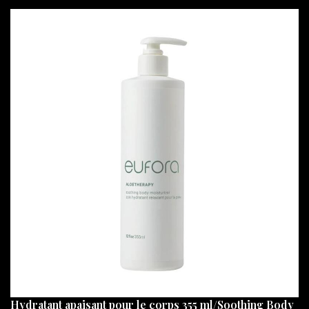
Hydratant apaisant pour le corps 355 ml/Soothing Body