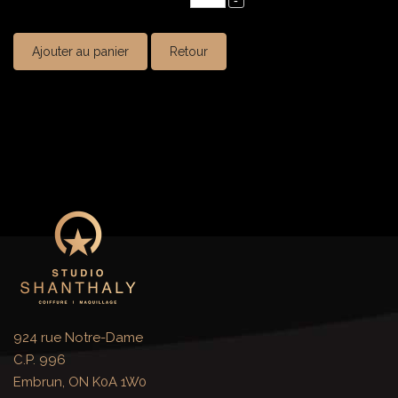
Ajouter au panier
Retour
924 rue Notre-Dame
C.P. 996
Embrun, ON K0A 1W0