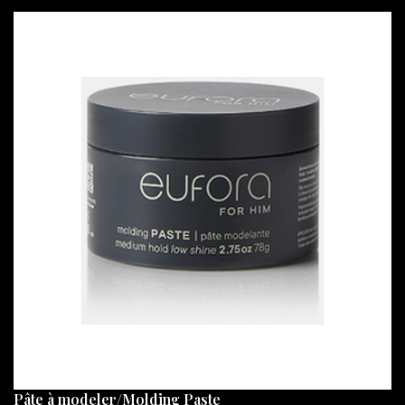
Pâte à modeler/Molding Paste