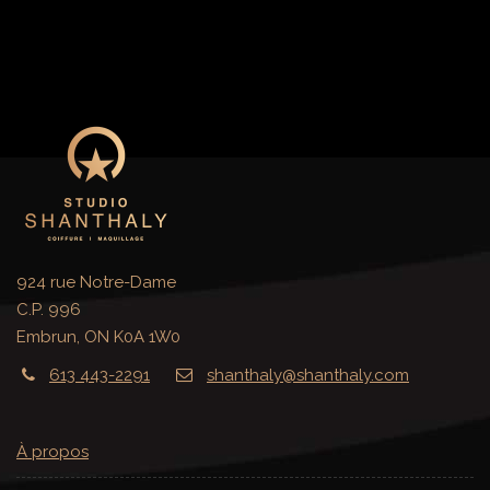
924 rue Notre-Dame
C.P. 996
Embrun, ON K0A 1W0
613 443-2291
shanthaly@shanthaly.com
À propos