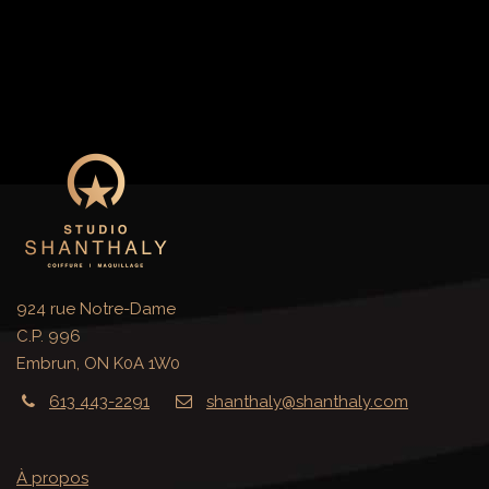
924 rue Notre-Dame
C.P. 996
Embrun, ON K0A 1W0
613 443-2291
shanthaly@shanthaly.com
À propos