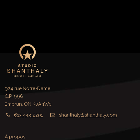
924 rue Notre-Dame
C.P. 996
Embrun, ON K0A 1W0
613 443-2291
shanthaly@shanthaly.com
À propos