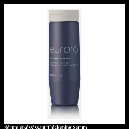
Sérum épaississant/Thickening Serum