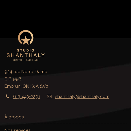
924 rue Notre-Dame
C.P. 996
Embrun, ON K0A 1W0
613 443-2291
shanthaly@shanthaly.com
À propos
Nos services