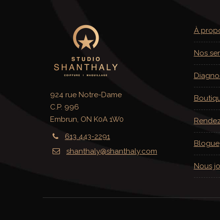
À prop
Nos ser
Diagno
924 rue Notre-Dame
Boutiq
C.P. 996
Embrun, ON K0A 1W0
Rendez
613 443-2291
Blogue
shanthaly@shanthaly.com
Nous jo